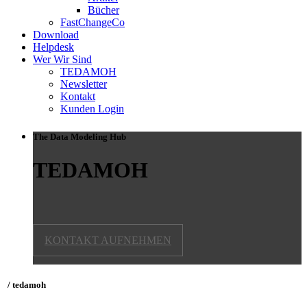
Bücher
FastChangeCo
Download
Helpdesk
Wer Wir Sind
TEDAMOH
Newsletter
Kontakt
Kunden Login
The Data Modeling Hub
TEDAMOH
KONTAKT AUFNEHMEN
/ tedamoh